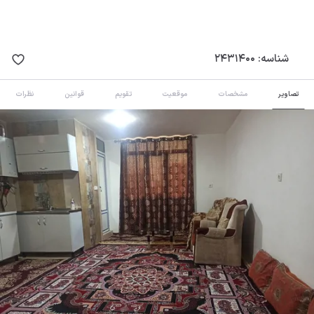
شناسه:
2431400
تصاویر
مشخصات
موقعیت
تقویم
قوانین
نظرات