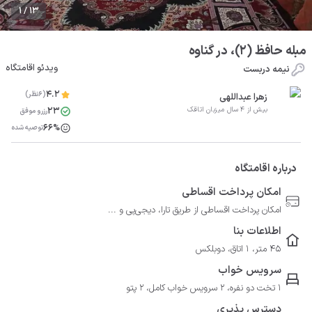
1 / 13
مبله حافظ (2)، در گناوه
ویدئو اقامتگاه
نیمه دربست
4.2
(6نظر)
زهرا عبداللهی
23
بیش از 4 سال میزبان اتاقک
رزرو موفق
66%
توصیه شده
درباره اقامتگاه
امکان پرداخت اقساطی
امکان پرداخت اقساطی از طریق تارا، دیجی‌پی و ...
اطلاعات بنا
45 متر، 1 اتاق، دوبلکس
سرویس خواب
1 تخت دو نفره، 2 سرویس خواب کامل، 2 پتو
دسترس پذیری