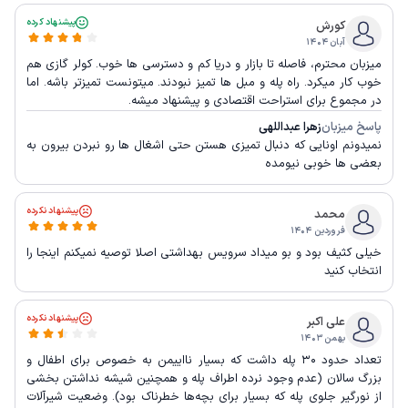
پیشنهاد کرده
کورش
آبان ۱۴۰۴
میزبان محترم، فاصله تا بازار و دریا کم و دسترسی ها خوب. کولر گازی هم
خوب کار میکرد. راه پله و مبل ها تمیز نبودند. میتونست تمیزتر باشه. اما
در مجموع برای استراحت اقتصادی و پیشنهاد میشه.
پاسخ میزبان
زهرا عبداللهی
نمیدونم اونایی که دنبال تمیزی هستن حتی اشغال ها رو نبردن بیرون به
بعضی ها خوبی نیومده
پیشنهاد نکرده
محمد
فروردین ۱۴۰۴
خیلی کثیف بود و بو میداد سرویس بهداشتی اصلا توصیه نمیکنم اینجا را
انتخاب کنید
پیشنهاد نکرده
علی اکبر
بهمن ۱۴۰۳
تعداد حدود ۳۰ پله داشت که بسیار نااییمن به خصوص برای اطفال و
بزرگ سالان (عدم وجود نرده اطراف پله و همچنین شیشه نداشتن بخشی
از نورگیر جلوی پله که بسیار برای بچه‌ها خطرناک بود). وضعیت شیرآلات