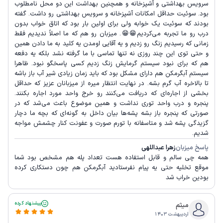
سرویس بهداشتی و آشپزخانه و همچنین بهداشت این دو محل نامطلوب
بود. سوئیت حداقل امکانات آشپزخانه و سرویس بهداشتی رو داشت. گفته
بودند که سوئیت یک خوابه ولی برای اولین بار بود که اتاق خواب بدون
درب رو ما تجربه می‌کردیم😁😁. میزبان رو هم که ما اصلاً ندیدیم فقط
زمانی که رسیدیم زنگ رو زدیم و یه آقایی اومدن یه کلید به ما دادن همین
و حتی توی این چند روزی نه تنها تماسی با ما گرفته نشد بلکه یه دفعه
هم که برای نبود سیستم گرمایش زنگ زدیم کسی پاسخگو نبود. ظاهرا
سیستم آبگرمکن هم دارای مشکل بود که باید زمان زیادی شیر آب باز باشه
تا بالاخره آب گرم بشه. در نهایت انتظار میره از میزبانان عزیز که حداقل
بخشی از اجاره‌ای که دریافت می‌کنند رو خرج واحد مورد اجاره بکنند.
پنجره و درب واحد توری نداشت و همین موضوع باعث می‌شد که در
صورتی که پنجره باز بشه پشه‌ها بیان داخل به گونه‌ای که بچه ما دچار
گزیدگی پشه شد و متاسفانه با تورم صورت و عفونت کنار چشمش مواجه
شدیم.
پاسخ میزبان
زهرا عبداللهی
همه چی سالم و قابل استفاده هست تعداد پله هم مشخص بود شما
موقع تخلیه حتی یه پیام نفرستادید آبگرمکن هم چون دستکاری کرده
بودین خراب شد
پیشنهاد کرده
میثم
اردیبهشت ۱۴۰۳