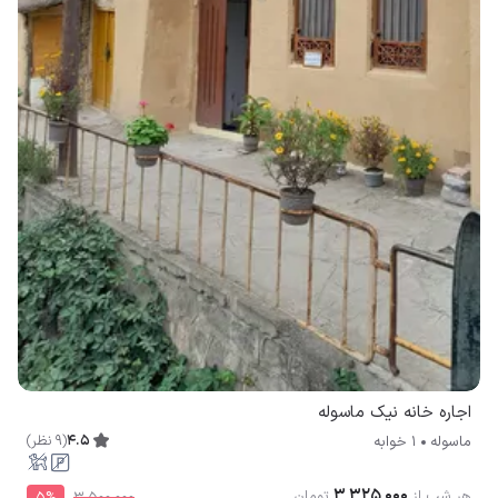
اجاره خانه نیک ماسوله
4.5
(
9
نظر
)
ماسوله
1 خوابه
۳٬۳۲۵٬۰۰۰
هر شب از
تومان
5
%
۳٬۵۰۰٬۰۰۰