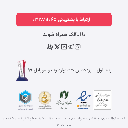
ارتباط با پشتیبانی 02128111045
با اتاقک همراه شوید
رتبه اول سیزدهمین جشنواره وب و موبایل ۹۹
کلیه حقوق معنوی و انتشار محتوای این وب‌سایت متعلق به شرکت «گردشگر گستر خانه ما»
است
۱۴۰۵