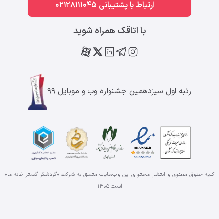
ارتباط با پشتیبانی 02128111045
با اتاقک همراه شوید
رتبه اول سیزدهمین جشنواره وب و موبایل ۹۹
کلیه حقوق معنوی و انتشار محتوای این وب‌سایت متعلق به شرکت «گردشگر گستر خانه ما»
است
۱۴۰۵