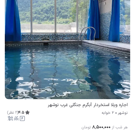
اجاره ویلا استخردار آبگرم جنگلی غرب نوشهر
4.5
(
2
نظر
)
نوشهر
2 خوابه
۸٬۵۰۰٬۰۰۰
هر شب از
تومان