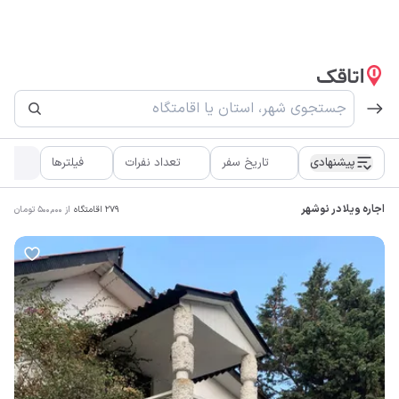
پیشنهادی
تاریخ سفر
تعداد نفرات
فیلترها
اطر
اجاره ویلا در نوشهر
279
اقامتگاه
از
500,000
تومان