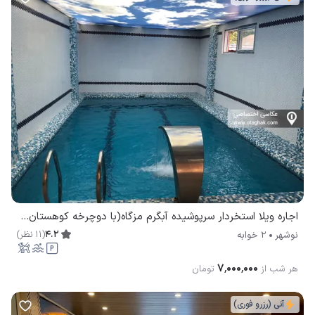
اجاره ویلا استخردار سرپوشیده آبگرم مزگاه(با دوچرخه کوهستان) نوشهر
4.2
(
11
نظر
)
نوشهر
2 خوابه
۷٬۰۰۰٬۰۰۰
هر شب از
تومان
آنی (رزرو فوری)