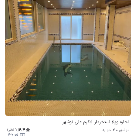
اجاره ویلا استخردار آبگرم علی نوشهر
4.4
(
7
نظر
)
نوشهر
2 خوابه