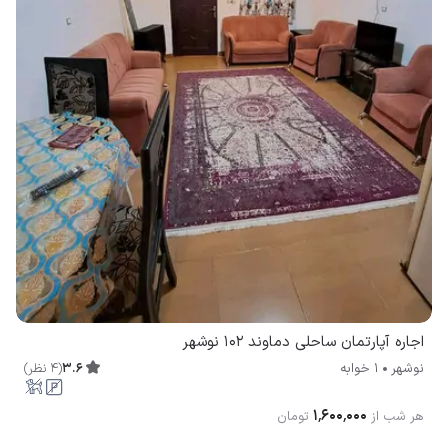
اجاره آپارتمان ساحلی دماوند 102 نوشهر
3.6
(
4
نظر
)
نوشهر
1 خوابه
۱٬۶۰۰٬۰۰۰
هر شب از
تومان