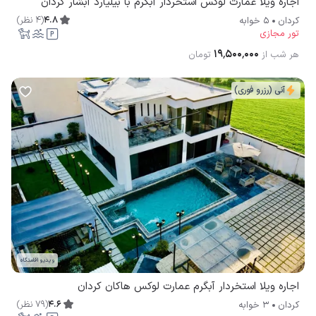
اجاره ویلا عمارت لوکس استخردار آبگرم با بیلیارد آبشار کردان
4.8
(
4
نظر
)
کردان
5 خوابه
تور مجازی
۱۹٬۵۰۰٬۰۰۰
هر شب از
تومان
آنی (رزرو فوری)
ویدیو اقامتگاه
اجاره ویلا استخردار آبگرم عمارت لوكس هاكان کردان
4.6
(
79
نظر
)
کردان
3 خوابه