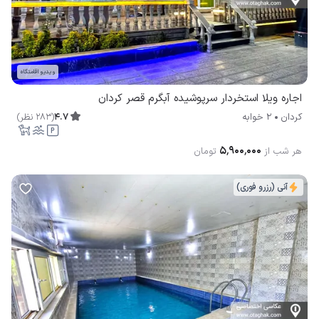
ویدیو اقامتگاه
اجاره ویلا استخردار سرپوشیده آبگرم قصر کردان
4.7
(
283
نظر
)
کردان
2 خوابه
۵٬۹۰۰٬۰۰۰
هر شب از
تومان
آنی (رزرو فوری)