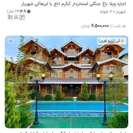
اجاره ویلا باغ جنگلی استخردار آبگرم تاج با ایرهاکی شهریار
4.9
(
24
نظر
)
شهریار
2 خوابه
۶٬۵۰۰٬۰۰۰
هر شب از
تومان
آنی (رزرو فوری)