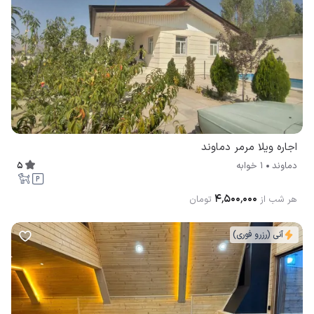
اجاره ویلا مرمر دماوند
5
دماوند
1 خوابه
۴٬۵۰۰٬۰۰۰
هر شب از
تومان
آنی (رزرو فوری)