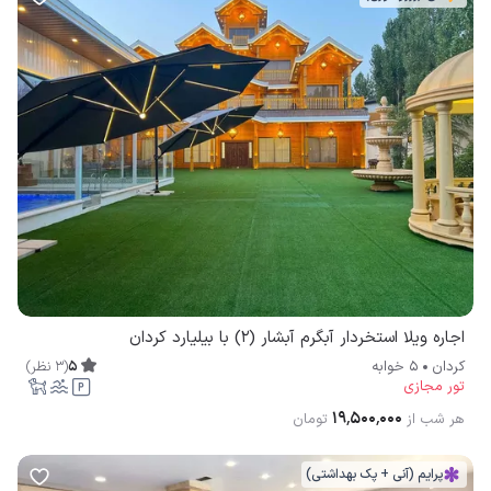
اجاره ویلا استخردار آبگرم آبشار (۲) با بیلیارد کردان
5
(
3
نظر
)
کردان
5 خوابه
تور مجازی
۱۹٬۵۰۰٬۰۰۰
هر شب از
تومان
پرایم (آنی + پک بهداشتی)