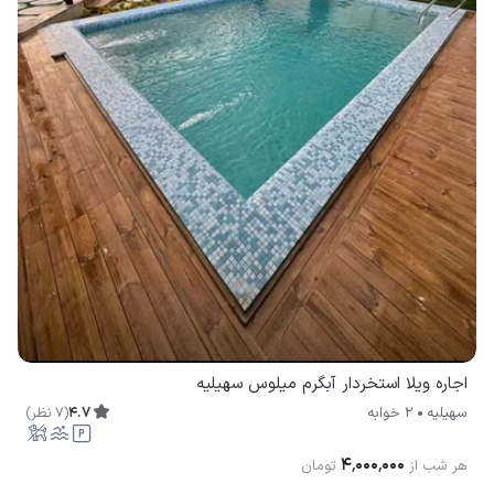
اجاره ویلا استخردار آبگرم میلوس سهیلیه
4.7
(
7
نظر
)
سهیلیه
2 خوابه
۴٬۰۰۰٬۰۰۰
هر شب از
تومان