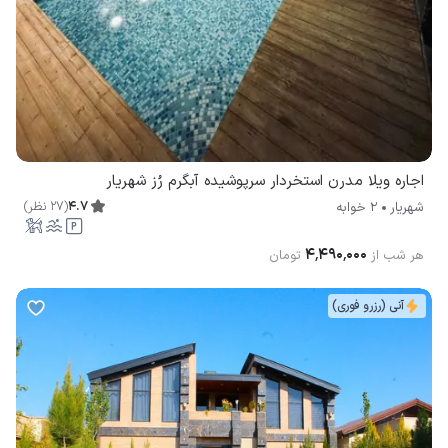
اجاره ویلا مدرن استخردار سرپوشیده آبگرم رُز شهریار
4.7
(
27
نظر
)
شهریار
2 خوابه
۴٬۴۹۰٬۰۰۰
هر شب از
تومان
آنی (رزرو فوری)