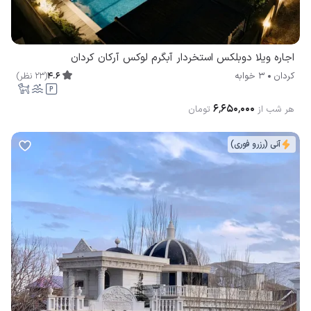
اجاره ویلا دوبلكس استخردار آبگرم لوكس آركان کردان
4.6
(
23
نظر
)
کردان
3 خوابه
۶٬۶۵۰٬۰۰۰
هر شب از
تومان
آنی (رزرو فوری)