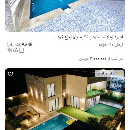
اجاره ویلا استخردار آبگرم چهارباغ کردان
4.8
(
251
نظر
)
کردان
2 خوابه
۳٬۰۰۰٬۰۰۰
هر شب از
تومان
آنی (رزرو فوری)