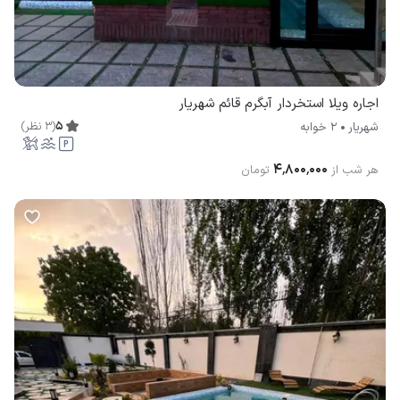
اجاره ویلا استخردار آبگرم قائم شهریار
5
(
3
نظر
)
شهریار
2 خوابه
۴٬۸۰۰٬۰۰۰
هر شب از
تومان