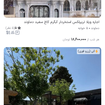
اجاره ویلا تریپلکس استخردار آبگرم كاخ سفيد دماوند
5
(
5
نظر
)
دماوند
5 خوابه
۱۸٬۶۰۰٬۰۰۰
هر شب از
تومان
آنی (رزرو فوری)