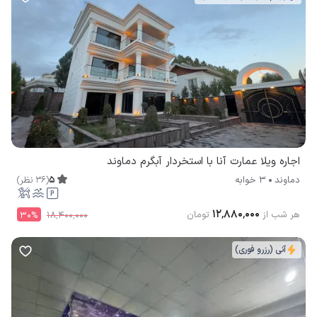
اجاره ویلا عمارت آنا با استخردار آبگرم دماوند
5
(
36
نظر
)
دماوند
3 خوابه
۱۲٬۸۸۰٬۰۰۰
هر شب از
تومان
30
%
۱۸٬۴۰۰٬۰۰۰
آنی (رزرو فوری)