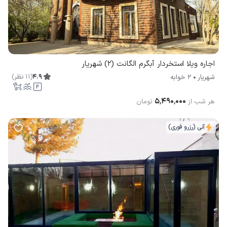
اجاره ویلا استخردار آبگرم الگانت (2) شهریار
4.9
(
11
نظر
)
شهریار
2 خوابه
۵٬۴۹۰٬۰۰۰
هر شب از
تومان
آنی (رزرو فوری)