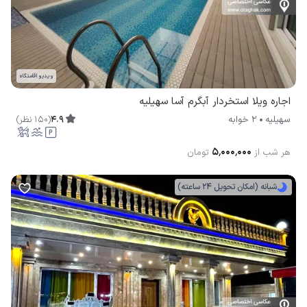
ویدیو اقامتگاه
اجاره ویلا استخردار آبگرم آسا سهیلیه
4.9
(
150
نظر
)
سهیلیه
2 خوابه
۵٬۰۰۰٬۰۰۰
هر شب از
تومان
شبانه (امکان تحویل 24 ساعته)