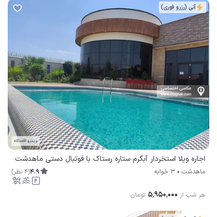
آنی (رزرو فوری)
ویدیو اقامتگاه
اجاره ویلا استخردار آبگرم ستاره رستاک با فوتبال دستی ماهدشت
4.9
(
4
نظر
)
ماهدشت
3 خوابه
۵٬۹۵۰٬۰۰۰
هر شب از
تومان