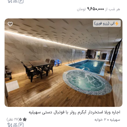
۹٬۶۵۰٬۰۰۰
هر شب از
تومان
آنی (رزرو فوری)
اجاره ویلا استخردار آبگرم رولر با فوتبال دستی سهیلیه
5
(
27
نظر
)
سهیلیه
2 خوابه