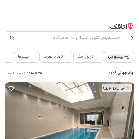
پیشنهادی
تاریخ سفر
تعداد نفرات
فیلترها
ان
جام جهانی ۲۰۲۶
291
اقامتگاه
از
1,140,000
تومان
آنی (رزرو فوری)