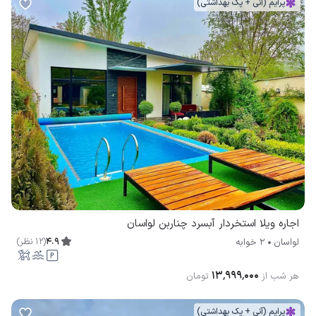
پرایم (آنی + پک بهداشتی)
اجاره ویلا استخردار آبسرد چناربن لواسان
4.9
(
12
نظر
)
لواسان
2 خوابه
۱۳٬۹۹۹٬۰۰۰
هر شب از
تومان
پرایم (آنی + پک بهداشتی)