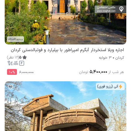
ویدیو اقامتگاه
اجاره ویلا استخردار آبگرم امپراطور با بیلیارد و فوتبالدستی کردان
5
(
12
نظر
)
کردان
3 خوابه
۵٬۴۰۰٬۰۰۰
هر شب از
تومان
10
%
۶٬۰۰۰٬۰۰۰
آنی (رزرو فوری)