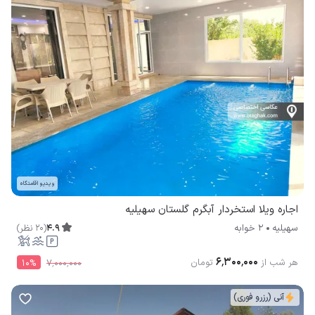
ویدیو اقامتگاه
اجاره ویلا استخردار آبگرم گلستان سهیلیه
4.9
(
20
نظر
)
سهیلیه
2 خوابه
۶٬۳۰۰٬۰۰۰
هر شب از
تومان
10
%
۷٬۰۰۰٬۰۰۰
آنی (رزرو فوری)