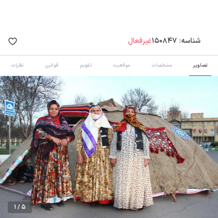
شناسه:
150847
غیرفعال
تصاویر
مشخصات
موقعیت
تقویم
قوانین
نظرات
1 / 5