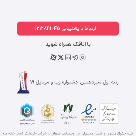
ارتباط با پشتیبانی 02128111045
با اتاقک همراه شوید
رتبه اول سیزدهمین جشنواره وب و موبایل ۹۹
کلیه حقوق معنوی و انتشار محتوای این وب‌سایت متعلق به شرکت «گردشگر گستر خانه ما»