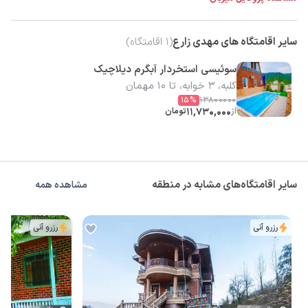
سایر اقامتگاه های مهدی زارع
(
1
اقامتگاه)
سوئیسی استخردار آبگرم دیلاچیک
کلبه، 3 خوابه، تا 10 مهمان
15
%
13800000
از
11,730,000
تومان
سایر اقامتگاه‌های مشابه در منطقه
مشاهده همه
رزرو آنی
رزرو آنی