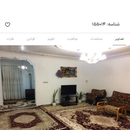
شناسه:
155014
تصاویر
مشخصات
موقعیت
تقویم
قوانین
نظرات