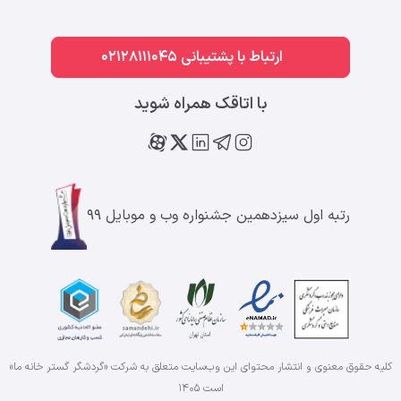
ارتباط با پشتیبانی 02128111045
با اتاقک همراه شوید
رتبه اول سیزدهمین جشنواره وب و موبایل ۹۹
کلیه حقوق معنوی و انتشار محتوای این وب‌سایت متعلق به شرکت «گردشگر گستر خانه ما»
است
۱۴۰۵