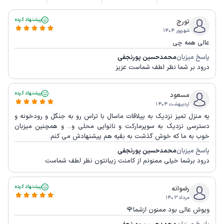
پیشنهاد کرده
تورج
شهریور ۱۴۰۴
عالی همه چی
پاسخ میزبان
محمدحسین پورنجفی
درود بر شما نظر لطف شماست عزیز
پیشنهاد کرده
مسعود
اردیبهشت ۱۴۰۴
یه منزل تمیز نزدیک به ییلاقات ماسال با تراس رو به جنگل و رودخونه و
دسترسی نزدیک به سوپرمارکت و نانوایی محلی و... و همچنین میزبان
خوب به ما که خوش گذشت به بقیه هم پیشنهادش می کنم.
پاسخ میزبان
محمدحسین پورنجفی
درود برشما خیلی ممنونم از کامنت زیبانتون نظر لطف شماست
پیشنهاد کرده
رضوانه
مرداد ۱۴۰۳
ویوش عالی بود ممنون ازشما🌹