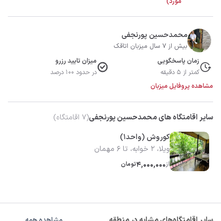
مورد)
محمدحسین پورنجفی
بیش از 7 سال میزبان اتاقک
زمان پاسخگویی
میزان تایید رزرو
کمتر از 5 دقیقه
در حدود 100 درصد
مشاهده پروفایل میزبان
سایر اقامتگاه های محمدحسین پورنجفی
(
7
اقامتگاه)
کوروش (واحد1)
ویلا، 2 خوابه، تا 6 مهمان
از
4,000,000
تومان
سایر اقامتگاه‌های مشابه در منطقه
مشاهده همه