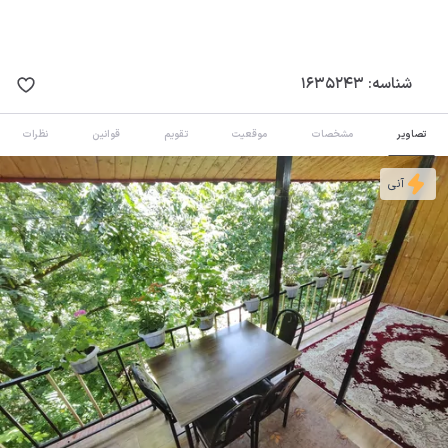
شناسه:
1635243
تصاویر
مشخصات
موقعیت
تقویم
قوانین
نظرات
آنی