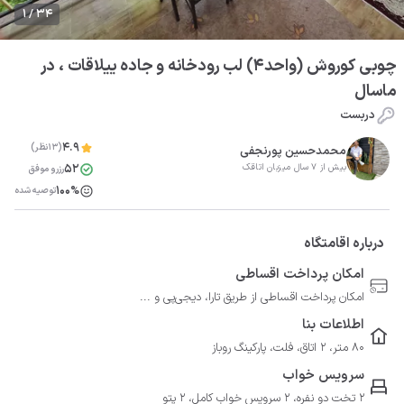
1 / 34
چوبی کوروش (واحد4) لب رودخانه و جاده ییلاقات ، در
ماسال
دربست
4.9
(13نظر)
محمدحسین پورنجفی
52
بیش از 7 سال میزبان اتاقک
رزرو موفق
100%
توصیه شده
درباره اقامتگاه
امکان پرداخت اقساطی
امکان پرداخت اقساطی از طریق تارا، دیجی‌پی و ...
اطلاعات بنا
80 متر، 2 اتاق، فلت، پارکینگ روباز
سرویس خواب
2 تخت دو نفره، 2 سرویس خواب کامل، 2 پتو