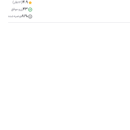
4.9
(16نظر)
43
رزرو موفق
81%
توصیه شده
مشاهده همه تصاویر(
18
)