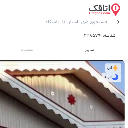
شناسه:
2385791
تصاویر
مشخصات
آنی
شبانه