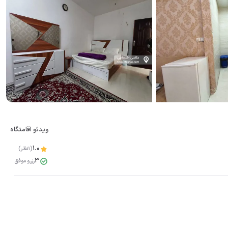
ویدئو اقامتگاه
1.0
(1نظر)
مشاهده همه تصاویر(
10
)
3
رزرو موفق