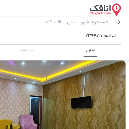
شناسه:
2394020
تصاویر
مشخصات