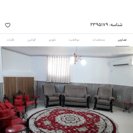
شناسه:
2395179
تصاویر
مشخصات
موقعیت
تقویم
قوانین
نظرات