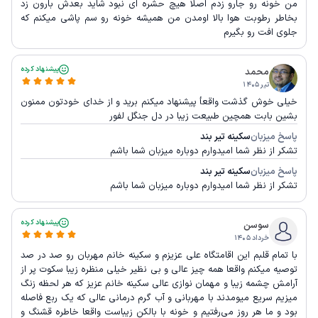
من خونه رو جارو زدم اصلا هیچ حشره ای نبود شاید بعدش بارون زد
بخاطر رطوبت هوا بالا اومدن من همیشه خونه رو سم پاشی میکنم که
جلوی افت رو بگیرم
پیشنهاد کرده
محمد
تیر ۱۴۰۵
خیلی خوش گذشت واقعأ پیشنهاد میکنم برید و از خدای خودتون ممنون
بشین بابت همچين طبیعت زیبا در دل جنگل لفور
پاسخ میزبان
سکینه تیر بند
تشکر از نظر شما امیدوارم دوباره میزبان شما باشم
پاسخ میزبان
سکینه تیر بند
تشکر از نظر شما امیدوارم دوباره میزبان شما باشم
پیشنهاد کرده
سوسن
خرداد ۱۴۰۵
با تمام قلبم این اقامتگاه علی عزیزم و سکینه خانم مهربان رو صد در صد
توصیه میکنم واقعا همه چیز عالی و بی نظیر خیلی منظره زیبا سکوت پر از
آرامش چشمه زیبا و مهمان نوازی عالی سکینه خانم عزیز که هر لحظه زنگ
میزیم سریع میومدند با مهربانی و آب گرم درمانی عالی که یک ربع فاصله
بود و ما هر روز می‌رفتیم و خونه با بالکن زیباست واقعا خاطره قشنگ و