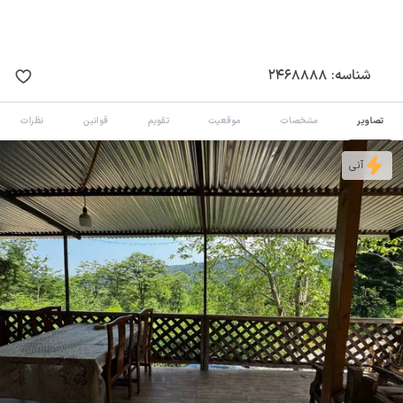
شناسه:
2468888
تصاویر
مشخصات
موقعیت
تقویم
قوانین
نظرات
آنی