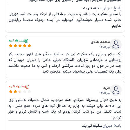
ظرفشویی و سرویس بهداشتی از تمیزی برق میزد لذت بردیم.
پاسخ میزبان
سکینه تیر بند
با سلام تشکر بابت لطف و محبت جنابعالی از اینکه رضایت شما عزیزان
جلب شده بسیار خوشحالیم امیدوارم در آینده نزدیک مجددا زیارتتون
نماییم
پیشنهاد کرده
محمد هادی
تیر ۱۴۰۵
یک جای رویایی یک سکوت زیبا در حاشیه جنگل های لفور محیط بکر
روستایی با مردمانی مهربان اقامتگاه خیلی خاص با میزبان مهربان که
چند بار در طول دو روز اقامت سرکشی کردند و کلی به ما محبت داشتند
برای یک تعطیلات عالی پیشنهاد میکنم امتحان کنید
پیشنهاد نکرده
مریم
تیر ۱۴۰۵
به هیچ عنوان پیشنهاد نمیکنم، همه میدونیم شمال حشرات هستن توی
این ماه ها ولی میشد یه جارو زد حداقل کرم های مرده جمع بشن، به
شدت کثیف من دو شب گرفته بودم که یک شب و کنسل کردم و فرار
کردیم
پاسخ میزبان
سکینه تیر بند