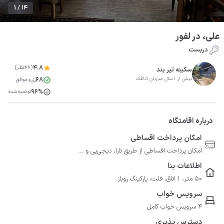
1 / 14
علی، در لفور
دربست
4.8
(46نظر)
سکینه تیر بند
68
بیش از 1 سال میزبان اتاقک
رزرو موفق
96%
توصیه شده
درباره اقامتگاه
امکان پرداخت اقساطی
امکان پرداخت اقساطی از طریق تارا، دیجی‌پی و ...
اطلاعات بنا
50 متر، 1 اتاق، فلت، پارکینگ روباز
سرویس خواب
4 سرویس خواب کامل
دسترس پذیری