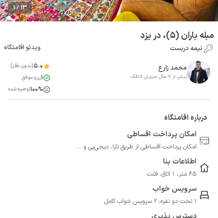
1 / 13
مبله باران (۵)، در یزد
ویدئو اقامتگاه
نیمه دربست
5.0
(بدون نظر)
محمد زارع
1
بیش از 7 سال میزبان اتاقک
رزرو موفق
100%
توصیه شده
درباره اقامتگاه
امکان پرداخت اقساطی
امکان پرداخت اقساطی از طریق تارا، دیجی‌پی و ...
اطلاعات بنا
65 متر، 1 اتاق، فلت
سرویس خواب
1 تخت دو نفره، 2 سرویس خواب کامل
دسترس پذیری