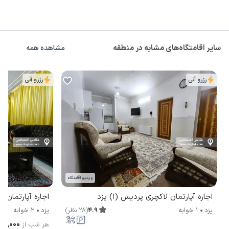
سایر اقامتگاه‌های مشابه در منطقه
مشاهده همه
رزرو آنی
رزرو آنی
ویدیو اقامتگاه
اجاره آپارتمان لاکچری پردیس (1) یزد
اجاره آپارتمان آ
4.9
(
28
نظر
)
یزد
1 خوابه
یزد
2 خوابه
۴۰۰٬۰۰۰
هر شب از