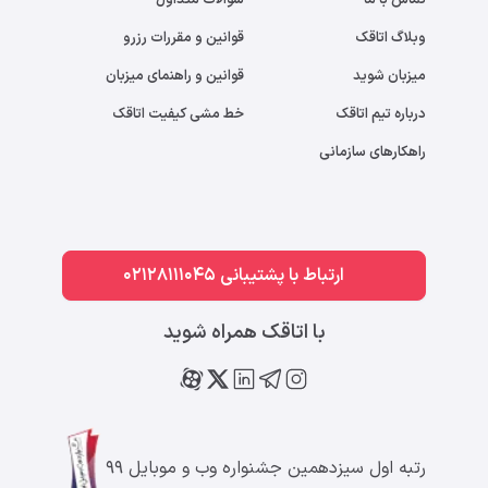
تماس با ما
سوالات متداول
وبلاگ اتاقک
قوانین و مقررات رزرو
میزبان شوید
قوانین و راهنمای میزبان
درباره تیم اتاقک
خط مشی کیفیت اتاقک
راهکارهای سازمانی
ارتباط با پشتیبانی 02128111045
با اتاقک همراه شوید
رتبه اول سیزدهمین جشنواره وب و موبایل ۹۹