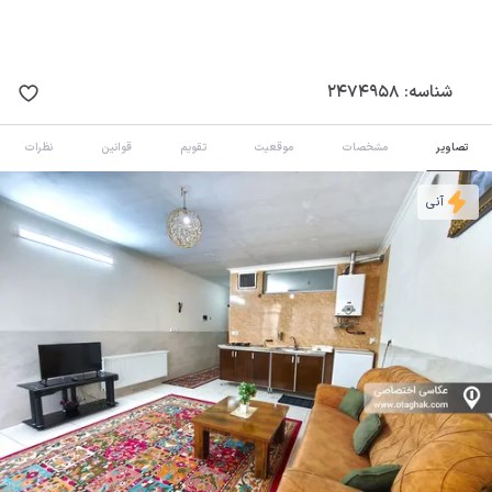
شناسه:
2474958
تصاویر
مشخصات
موقعیت
تقویم
قوانین
نظرات
آنی