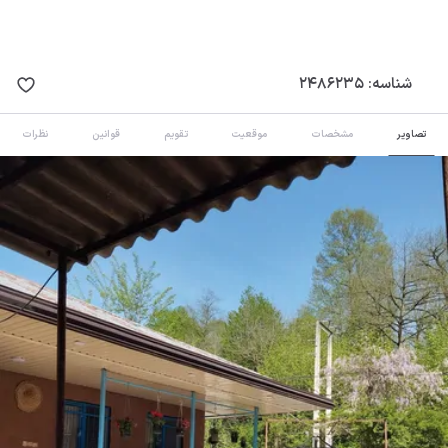
شناسه:
2486235
تصاویر
مشخصات
موقعیت
تقویم
قوانین
نظرات