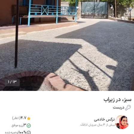
1 / 13
سبز، در زیراب
دربست
4.7
(1نظر)
نرگس خادمی
3
بیش از 4 سال میزبان اتاقک
رزرو موفق
100%
توصیه شده