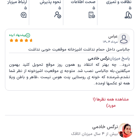
نظافت و تمیزی
صحت اطلاعات
نحوه پذیرش
ارتباط میزبان
5
5
5
5
پیشنهاد کرده
عباس
مرداد ۱۴۰۴
جالباسی داخل حمام نداشت اشپزخانه موقعیت خوبی نداشت
پاسخ میزبان
نرگس خادمی
درود... چه بهتر که انتقاد رو همون روز موقع تحویل کلید بهمون
میگفتین،بله جالباسی نصب شد. متوجه ی موقعیت اشپزخونه از نظر شما
نشدم،شرمنده که خونه ی روستایی پنت هوس نیست ،ظاهر و باطن ویلا
همه تو عکسها اومده..
مشاهده همه نظرها (1
مورد)
نرگس خادمی
بیش از 4 سال میزبان اتاقک