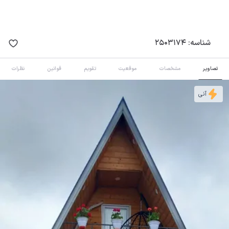
شناسه:
2503174
تصاویر
مشخصات
موقعیت
تقویم
قوانین
نظرات
آنی