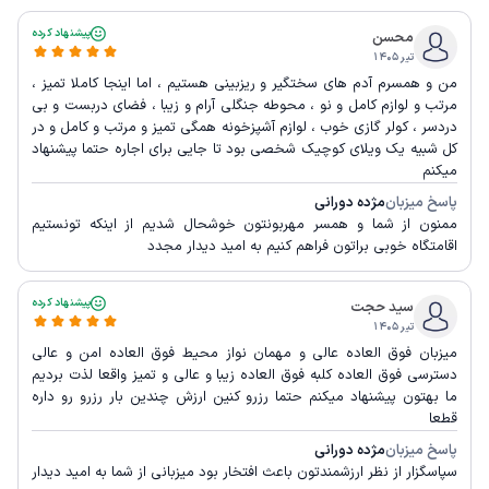
پیشنهاد کرده
محسن
تیر ۱۴۰۵
من و همسرم آدم های سختگیر و ریزبینی هستیم ، اما اینجا کاملا تمیز ،
مرتب و لوازم کامل و نو ، محوطه جنگلی آرام و زیبا ، فضای دربست و بی
دردسر ، کولر گازی خوب ، لوازم آشپزخونه همگی تمیز و مرتب و کامل و در
کل شبیه یک ویلای کوچیک شخصی بود تا جایی برای اجاره حتما پیشنهاد
میکنم
پاسخ میزبان
مژده دورانی
ممنون از شما و همسر مهربونتون خوشحال شدیم از اینکه تونستیم
اقامتگاه خوبی براتون فراهم کنیم به امید دیدار مجدد
پیشنهاد کرده
سید حجت
تیر ۱۴۰۵
میزبان فوق العاده عالی و مهمان نواز محیط فوق العاده امن و عالی
دسترسی فوق العاده کلبه فوق العاده زیبا و عالی و تمیز واقعا لذت بردیم
ما بهتون پیشنهاد میکنم حتما رزرو کنین ارزش چندین بار رزرو رو داره
قطعا
پاسخ میزبان
مژده دورانی
سپاسگزار از نظر ارزشمندتون باعث افتخار بود میزبانی از شما به امید دیدار