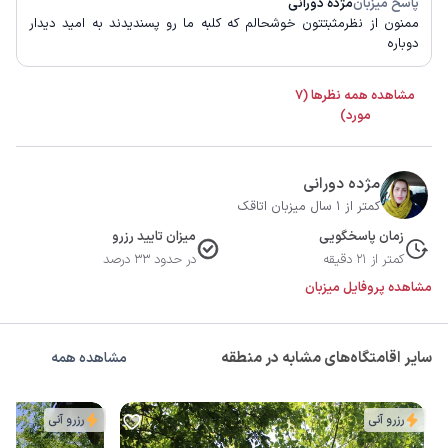
پاسخ میزبان
مژده دورانی
ممنون از نظرمثبتتون خوشحالم که کلبه ما رو پسندیدند به امید دیدار
دوباره
مشاهده همه نظرها (7
مورد)
مژده دورانی
کمتر از 1 سال میزبان اتاقک
زمان پاسخگویی
میزان تایید رزرو
کمتر از 21 دقیقه
در حدود 33 درصد
مشاهده پروفایل میزبان
سایر اقامتگاه‌های مشابه در منطقه
مشاهده همه
رزرو آنی
رزرو آنی