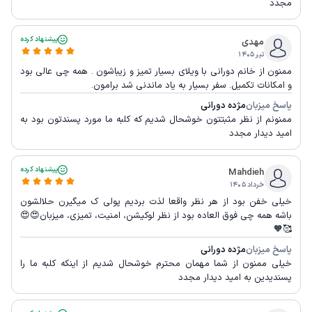
مجدد
پیشنهاد کرده
مهدی
تیر ۱۴۰۵
ممنون از خانم دورانی با ویلای بسیار تمیز و زیباشون . همه چی عالی بود
و امکانات تکمیل. سفر بسیار به یاد ماندنی شد برامون.
پاسخ میزبان
مژده دورانی
ممنونم از نظر مثبتتون خوشحال شدیم که کلبه ما مورد پسندتون بود به
امید دیدار مجدد
پیشنهاد کرده
Mahdieh
خرداد ۱۴۰۵
خیلی خفن بود از هر نظر واقعا لذت بردیم پولی ک میگیرن حلالشون
باشه همه چی فوق العاده بود از نظر لوکیشن، امنیت، تمیزی، میزبان😍😍
🥰🧡
پاسخ میزبان
مژده دورانی
خیلی ممنون از شما مهمان محترم خوشحال شدیم از اینکه کلبه ما را
پسندیدین به امید دیدار مجدد