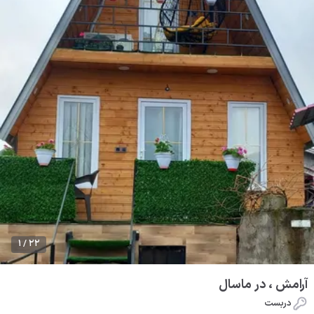
1 / 22
آرامش ، در ماسال
دربست