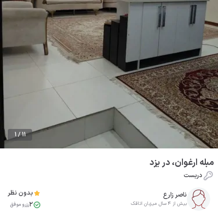
1 / 11
مبله ارغوان، در یزد
دربست
بدون نظر
ناصر زارع
2
بیش از 4 سال میزبان اتاقک
رزرو موفق