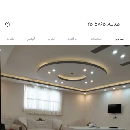
شناسه:
2505765
تصاویر
مشخصات
موقعیت
تقویم
قوانین
نظرات