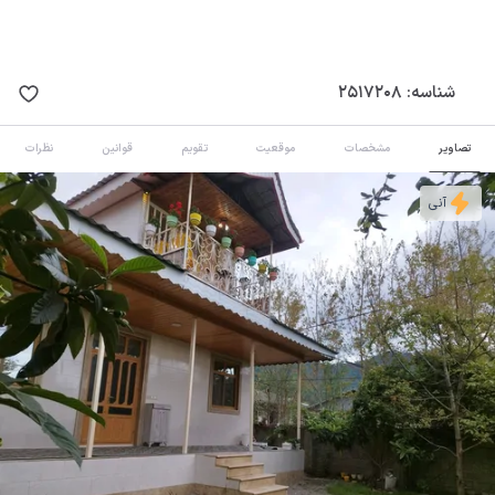
شناسه:
2517208
تصاویر
مشخصات
موقعیت
تقویم
قوانین
نظرات
آنی