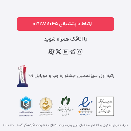
ارتباط با پشتیبانی 02128111045
با اتاقک همراه شوید
رتبه اول سیزدهمین جشنواره وب و موبایل ۹۹
کلیه حقوق معنوی و انتشار محتوای این وب‌سایت متعلق به شرکت «گردشگر گستر خانه ما»