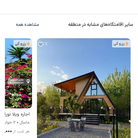
سایر اقامتگاه‌های مشابه در منطقه
مشاهده همه
رزرو آنی
رزرو آنی
اجاره ویلا نورا م
ماسال
2 خوابه
۳۰٬۰۰۰
هر شب از