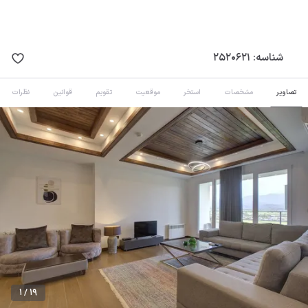
شناسه:
2520621
تصاویر
مشخصات
استخر
موقعیت
تقویم
قوانین
نظرات
1 / 19