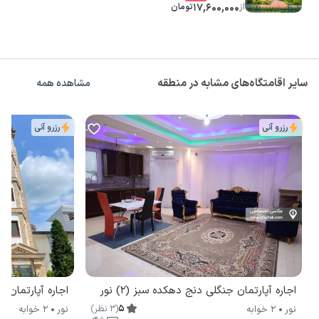
از
17,600,000
تومان
سایر اقامتگاه‌های مشابه در منطقه
مشاهده همه
رزرو آنی
رزرو آنی
اجاره آپارتمان جنگلی دنج دهکده سبز (۲) نور
اجاره آپارتمان 
5
(
3
نظر
)
نور
2 خوابه
نور
2 خوابه