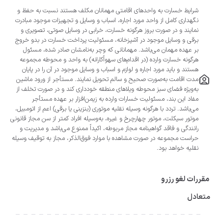
شرایط خسارت به واحدهای اقامتی مهمانان مکلف هستند نسبت به حفظ و
نگهداری کامل از واحد مورد اجاره، اسباب و وسایل و تجهیزات موجود مبادرت
نمایند و در صورت بروز هرگونه خسارت، خرابی در وسایل صوتی، تصویری و
برقی و وسایل موجود در آشپزخانه، مسئولیت پرداخت خسارت در بدو خروج
بر عهده مهمان می‌باشد. مهمانانی که وچر به‌نامشان صادر شده، مسئول
هرگونه خسارت وارده (در اقدام‌های سهواً‌کارانه) به واحد و محوطه مجموعه
هستند و باید مورد اجاره و لوازم و اسباب و وسایل موجود در آن را در پایان
مدت اقامت به‌صورت صحیح و سالم تحویل نمایند. مستأجر از ورود ماشین
به‌ویژه فضای سبز محوطه ویلاهای منطقه خودداری کند و در صورت تخلف از
مفاد این بند، مسئولیت خسارات وارده به زیمن‌افزار بر عهده مستأجر
می‌باشد. تردد با هرگونه وسیله نقلیه موتوری (بنزینی یا برقی) اعم از اتومبیل،
موتور سیکلت، موتور چهارچرخ و غیره، به‌وسیله افراد کمتر از سن مجاز قانونی
رانندگی و فاقد گواهینامه مجاز مربوطه، اکیداً ممنوع می‌باشد و مدیریت و
حراست مجموعه در صورت مشاهده با موارد فوق‌الذکر، مجاز به توقیف وسیله
نقلیه خواهد بود.
مقررات لغو رزرو
متعادل