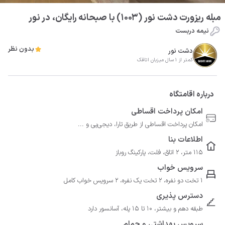
مبله ریزورت دشت نور (1003) با صبحانه رایگان، در نور
نیمه دربست
بدون نظر
دشت نور
کمتر از 1 سال میزبان اتاقک
درباره اقامتگاه
امکان پرداخت اقساطی
امکان پرداخت اقساطی از طریق تارا، دیجی‌پی و ...
اطلاعات بنا
115 متر، 2 اتاق، فلت، پارکینگ روباز
سرویس خواب
1 تخت دو نفره، 2 تخت یک نفره، 2 سرویس خواب کامل
دسترس پذیری
طبقه دهم و بیشتر، 10 تا 15 پله، آسانسور دارد
سرویس بهداشتی و حمام