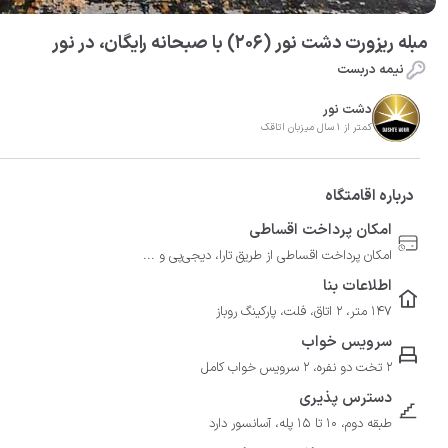
مبله ریزورت دشت نور (206) با صبحانه رایگان، در نور
نیمه دربست
دشت نور
کمتر از 1 سال میزبان اتاقک
درباره اقامتگاه
امکان پرداخت اقساطی
امکان پرداخت اقساطی از طریق تارا، دیجی‌پی و ...
اطلاعات بنا
147 متر، 2 اتاق، فلت، پارکینگ روباز
سرویس خواب
2 تخت دو نفره، 2 سرویس خواب کامل
دسترس پذیری
طبقه دوم، 10 تا 15 پله، آسانسور دارد