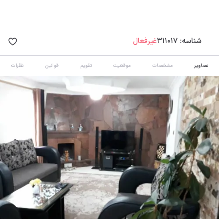
شناسه:
311017
غیرفعال
تصاویر
مشخصات
موقعیت
تقویم
قوانین
نظرات