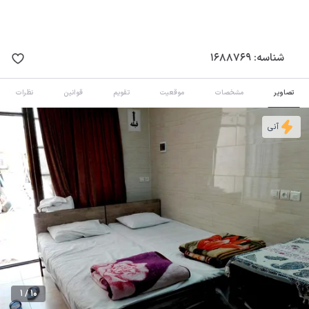
شناسه:
1688769
تصاویر
مشخصات
موقعیت
تقویم
قوانین
نظرات
آنی
1 / 10