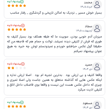
پیشنهاد کرده
محمد
خرداد ۱۴۰۵
بسیار خوش مسیر _ نزدیک به اماکن تاریخی و گردشگری _ رفتار مناسب
پیشنهاد نکرده
سجاد
اردیبهشت ۱۴۰۵
میزبان آدم خوبی بودن، سوییت ما که طبقه همکف بود بسیار کثیف به
طوری که فرش از کثیفی دیده نمیشد، توالت و حمام هم که فاجعه.من که
حقیقتا گول عکس حیاطشو خوردم و نمیدونستم توش چه خبره. به هیچ
عنوان پیشنهاد نمیکنم
پیشنهاد نکرده
حمید
دی ۱۴۰۴
واقعا کثیف و بی ارزش بود . بدترین تجربه ام بود . اصلا ارزش نداره و
اینکه عکس هایی که گذاشته متعلق به همین جاست ولی اصلا تمیزی و
چیزی که داخل عکس هست این نیست و واقعا بوی فاضلاب داخل اتاق و
کثیفی اذیت میکرد
پیشنهاد کرده
مسعود
دی ۱۴۰۴