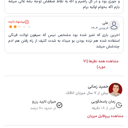
و جوری بود و در کل راضیم و اگه به نقاط ضعفش توجه بشه عالی میشه
بازم اگه بخوام اوکیه برام
پیشنهاد نکرده
علی
فروردین ۱۴۰۴
اخرین باری که تمیز شده بود مشخص نیس که سیفون توالت فرنگی
استفاده شده هم نزده بودن بو میداد به شدت کثیف از راه رفتن هم ادم
چندشش میشد
مشاهده همه نظرها (71
مورد)
حمید زمانی
بیش از 7 سال میزبان اتاقک
زمان پاسخگویی
میزان تایید رزرو
کمتر از 18 دقیقه
در حدود 80 درصد
مشاهده پروفایل میزبان