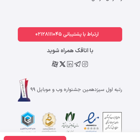
ارتباط با پشتیبانی 02128111045
با اتاقک همراه شوید
رتبه اول سیزدهمین جشنواره وب و موبایل ۹۹