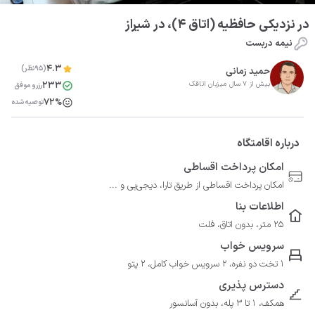
در نزدیکی حافظیه (اتاق 4)، در شیراز
نیمه دربست
4.3
(95نظر)
حمید زمانی
233
بیش از 7 سال میزبان اتاقک
رزرو موفق
72%
توصیه شده
درباره اقامتگاه
امکان پرداخت اقساطی
امکان پرداخت اقساطی از طریق تارا، دیجی‌پی و ...
اطلاعات بنا
25 متر، بدون اتاق، فلت
سرویس خواب
1 تخت دو نفره، 2 سرویس خواب کامل، 2 پتو
دسترس پذیری
همکف، 1 تا 3 پله، بدون آسانسور