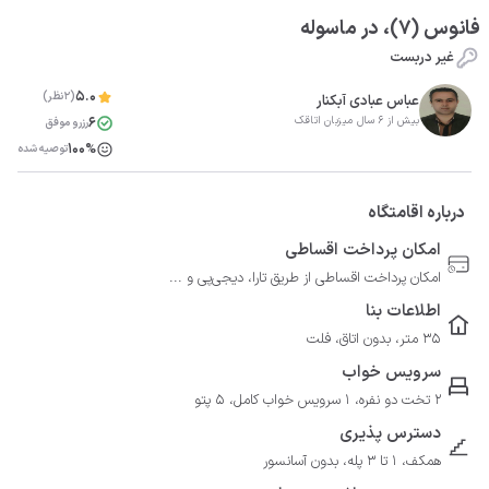
فانوس (7)، در ماسوله
غیر دربست
5.0
(2نظر)
عباس عبادی آبکنار
6
بیش از 6 سال میزبان اتاقک
رزرو موفق
100%
توصیه شده
درباره اقامتگاه
امکان پرداخت اقساطی
امکان پرداخت اقساطی از طریق تارا، دیجی‌پی و ...
اطلاعات بنا
35 متر، بدون اتاق، فلت
سرویس خواب
2 تخت دو نفره، 1 سرویس خواب کامل، 5 پتو
دسترس پذیری
همکف، 1 تا 3 پله، بدون آسانسور