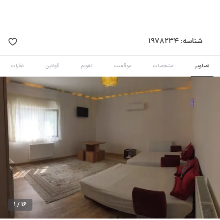
شناسه:
1978234
تصاویر
مشخصات
موقعیت
تقویم
قوانین
نظرات
1 / 16