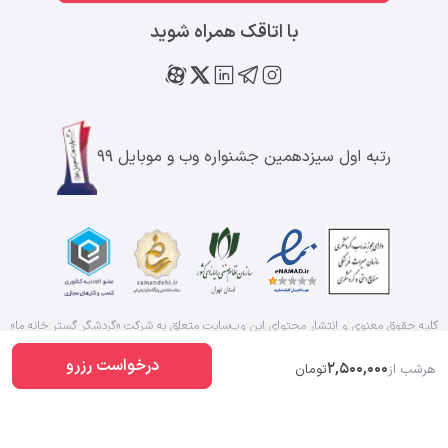
با اتاقک همراه شوید
رتبه اول سیزدهمین جشنواره وب و موبایل ۹۹
کلیه حقوق معنوی و انتشار محتوای این وب‌سایت متعلق به شرکت «گردشگر گستر خانه ما»
است
۱۴۰۵
درخواست رزرو
2,500,000
هرشب از
تومان