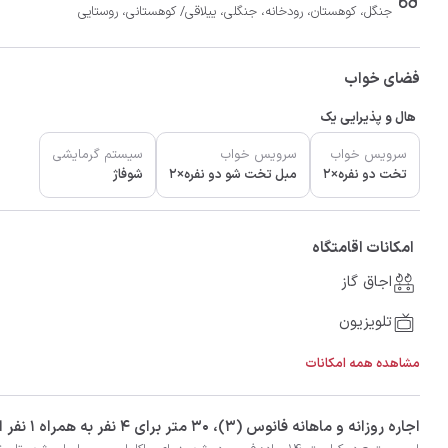
جنگل، کوهستان، رودخانه، جنگلی، ییلاقی/ کوهستانی، روستایی
فضای خواب
هال و پذیرایی یک
سرویس خواب
سرویس خواب
سیستم گرمایشی
تخت دو نفره×2
مبل تخت شو دو نفره×2
شوفاژ
امکانات اقامتگاه
اجاق گاز
تلویزیون
مشاهده همه امکانات
‫‫اجاره روزانه و ماهانه فانوس (3)، 30 متر برای 4 نفر به همراه 1 نفر اضافی در شهر ماسوله با تضمین بهترین کیفیت و قیمت در اتاقک