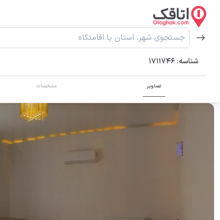
شناسه:
1711746
تصاویر
مشخصات