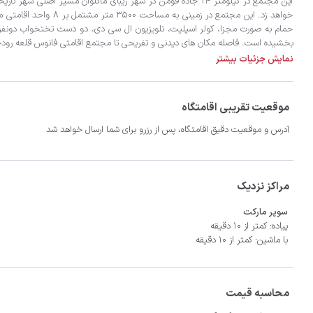
بخشیده است. فاصله مکان های دیدنی و تفریحی تا مجتمع اقامتی فانوس قلعه رودخان ۳۰کیلومتر، ماسال۳۰ کیلومتر.موزه میراث روستایی گیلان ۴۰ کی
نمایش جزئیات بیشتر
موقعیت تقریبی اقامتگاه
آدرس و موقعیت دقیق اقامتگاه، پس از رزرو برای شما ارسال خواهد شد
مراکز نزدیک
سوپر مارکت
پیاده: کمتر از 10 دقیقه
با ماشین: کمتر از 10 دقیقه
محاسبه قیمت