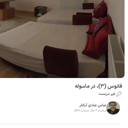
فانوس (3)، در ماسوله
غیر دربست
عباس عبادی آبکنار
بیش از 6 سال میزبان اتاقک