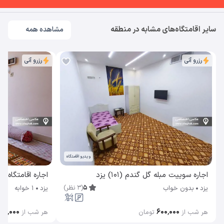
سایر اقامتگاه‌های مشابه در منطقه
مشاهده همه
رزرو آنی
رزرو آنی
ویدیو اقامتگاه
اجاره سوییت مبله گل گندم (101) یزد
اجاره اقامتگاه ب
5
(
3
نظر
)
یزد
بدون خواب
یزد
1 خوابه
۰۰۰٬۰۰۰
۶۰۰٬۰۰۰
هر شب از
تومان
هر شب از