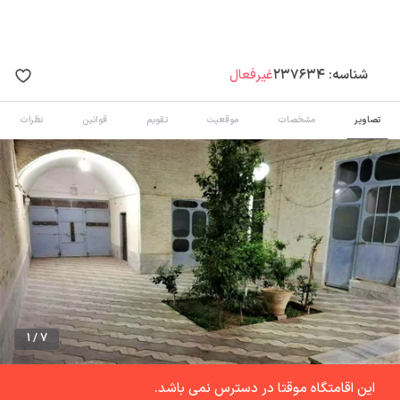
شناسه:
237634
غیرفعال
تصاویر
مشخصات
موقعیت
تقویم
قوانین
نظرات
1 / 7
این اقامتگاه موقتا در دسترس نمی باشد.