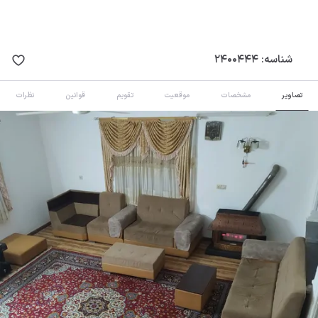
شناسه:
2400444
تصاویر
مشخصات
موقعیت
تقویم
قوانین
نظرات