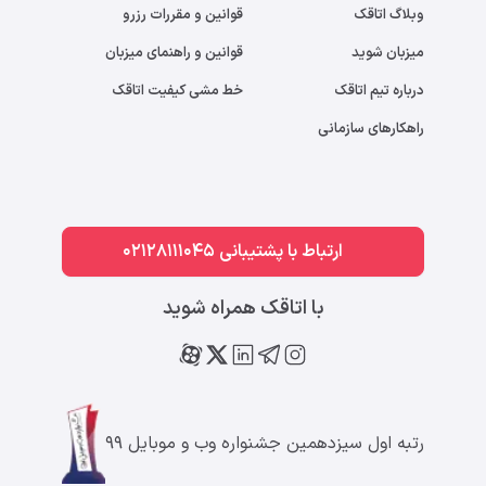
وبلاگ اتاقک
قوانین و مقررات رزرو
میزبان شوید
قوانین و راهنمای میزبان
درباره تیم اتاقک
خط مشی کیفیت اتاقک
راهکارهای سازمانی
ارتباط با پشتیبانی 02128111045
با اتاقک همراه شوید
رتبه اول سیزدهمین جشنواره وب و موبایل ۹۹