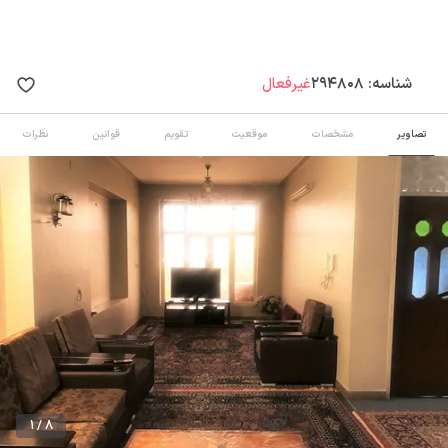
شناسه:
294808
غیرفعال
تصاویر
مشخصات
موقعیت
تقویم
قوانین
نظرات
1 / 8