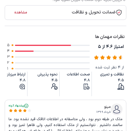
ضمانت تحویل و نظافت
مشاهده
نظرات مهمان ها
5
امتیاز 4.6 از 5
4
3
2
از 4 نظر ثبت شده
1
نظافت و تمیزی
صحت اطلاعات
نحوه پذیرش
ارتباط میزبان
4.8
4.5
4.8
4.5
پیشنهاد کرده
مینو
خرداد ۱۳۹۹
ملک در طبقه دوم بود ، ولی متاسفانه در اطلاعات اتاقک قید نشده بود. ما
سالمند داشتیم . نتوانستیم از ملک استفاده کنیم، ولی ظاهرا تمیز بود و
برخورد میزبان بسیار محترمانه . لطفا املاکی را که در طبقه غیر همکف و به