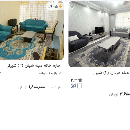
رزرو آنی
اجاره خانه مبله شبان (2) شیراز
 عرفان (2) شیراز
شیراز
1 خوابه
2.3
۱٬۸۰۰٬۰۰۰
هر شب از
تومان
۳٬۶۵۰
تومان