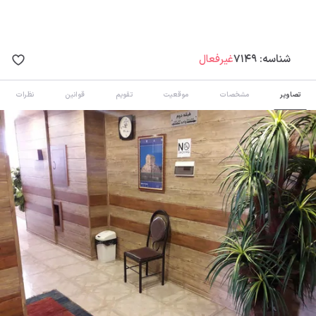
شناسه:
7149
غیرفعال
تصاویر
مشخصات
موقعیت
تقویم
قوانین
نظرات