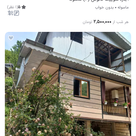
5
(
1
نظر
)
ماسوله
بدون خواب
۲٬۵۰۰٬۰۰۰
هر شب از
تومان