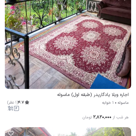
اجاره ویلا یادگارپدر (طبقه اول) ماسوله
4.7
(
1
نظر
)
ماسوله
1 خوابه
۲٬۸۲۰٬۰۰۰
هر شب از
تومان