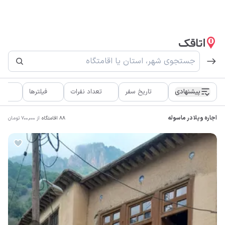
پیشنهادی
تاریخ سفر
تعداد نفرات
فیلترها
اط
اجاره ویلا در ماسوله
88
اقامتگاه
از
700,000
تومان