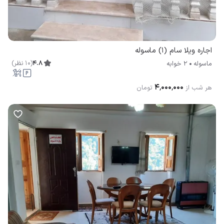
اجاره ویلا سام (۱) ماسوله
4.8
(
10
نظر
)
ماسوله
2 خوابه
۴٬۰۰۰٬۰۰۰
هر شب از
تومان