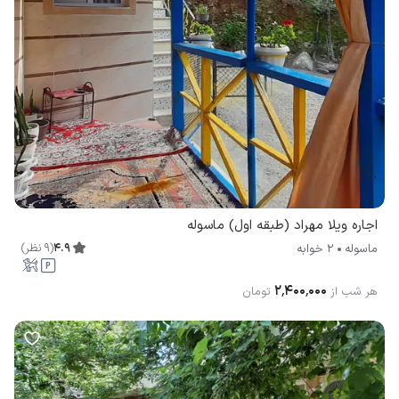
اجاره ویلا مهراد (طبقه اول) ماسوله
4.9
(
9
نظر
)
ماسوله
2 خوابه
۲٬۴۰۰٬۰۰۰
هر شب از
تومان