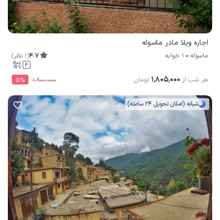
اجاره ویلا مادر ماسوله
4.7
(
1
نظر
)
ماسوله
1 خوابه
۱٬۸۰۵٬۰۰۰
هر شب از
تومان
5
%
۱٬۹۰۰٬۰۰۰
شبانه (امکان تحویل 24 ساعته)