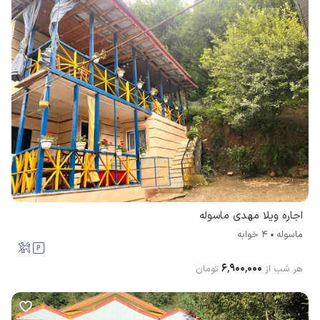
اجاره ویلا مهدی ماسوله
ماسوله
4 خوابه
۶٬۹۰۰٬۰۰۰
هر شب از
تومان