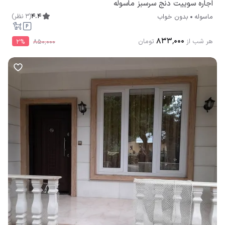
اجاره سوییت دنج سرسبز ماسوله
4.4
(
3
نظر
)
ماسوله
بدون خواب
۸۳۳٬۰۰۰
هر شب از
تومان
2
%
۸۵۰٬۰۰۰