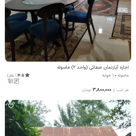
اجاره آپارتمان صفائی (واحد ۲) ماسوله
4.5
(
1
نظر
)
ماسوله
1 خوابه
۳٬۸۰۰٬۰۰۰
هر شب از
تومان