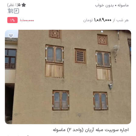
5
(
1
نظر
)
ماسوله
بدون خواب
۱٬۰۸۹٬۰۰۰
هر شب از
تومان
1
%
۱٬۱۰۰٬۰۰۰
اجاره سوییت مبله آریان (واحد 2) ماسوله