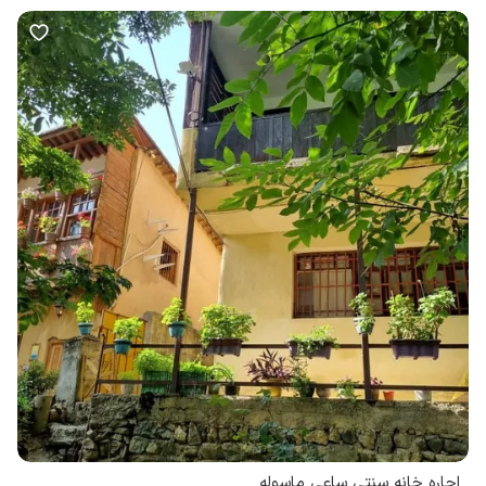
اجاره خانه سنتی ساعی ماسوله
4.9
(
19
نظر
)
ماسوله
1 خوابه