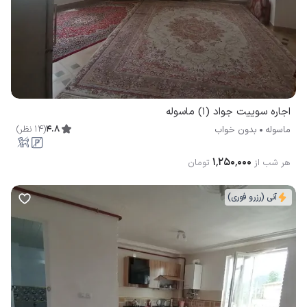
اجاره سوییت جواد (1) ماسوله
4.8
(
14
نظر
)
ماسوله
بدون خواب
۱٬۲۵۰٬۰۰۰
هر شب از
تومان
آنی (رزرو فوری)