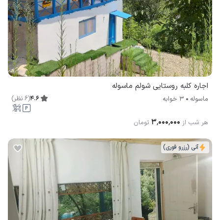
اجاره کلبه روستایی شولم ماسوله
4.6
(
6
نظر
)
ماسوله
3 خوابه
۳٬۰۰۰٬۰۰۰
هر شب از
تومان
آنی (رزرو فوری)