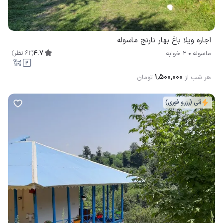
اجاره ویلا باغ بهار نارنج ماسوله
4.7
(
62
نظر
)
ماسوله
2 خوابه
۱٬۵۰۰٬۰۰۰
هر شب از
تومان
آنی (رزرو فوری)