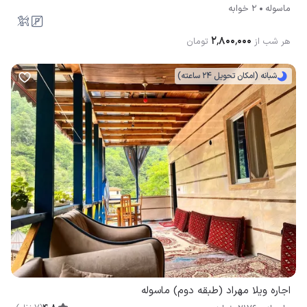
۲٬۸۰۰٬۰۰۰
هر شب از
تومان
شبانه (امکان تحویل 24 ساعته)
اجاره ویلا مهراد (طبقه دوم) ماسوله
4.8
(
7
نظر
)
ماسوله
2176 خوابه