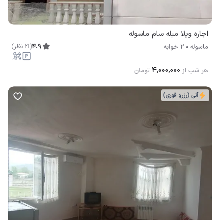
اجاره ویلا مبله سام ماسوله
4.9
(
21
نظر
)
ماسوله
2 خوابه
۴٬۰۰۰٬۰۰۰
هر شب از
تومان
آنی (رزرو فوری)