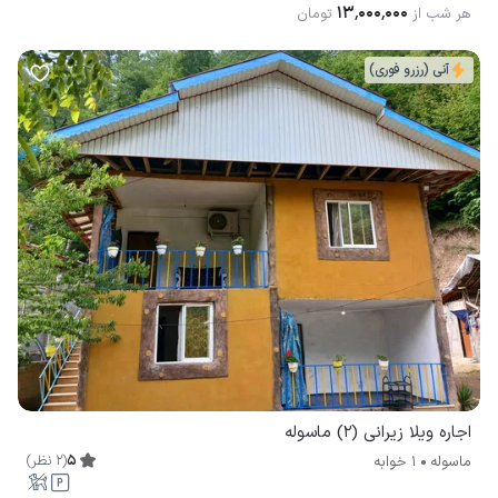
آنی (رزرو فوری)
اجاره ویلا زیرانی (2) ماسوله
5
(
2
نظر
)
ماسوله
1 خوابه
۱٬۱۵۰٬۰۰۰
هر شب از
تومان