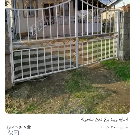
اجاره ویلا باغ دنج ماسوله
4.8
(
20
نظر
)
ماسوله
2 خوابه
۱٬۳۸۶٬۰۰۰
هر شب از
تومان
1
%
۱٬۴۰۰٬۰۰۰