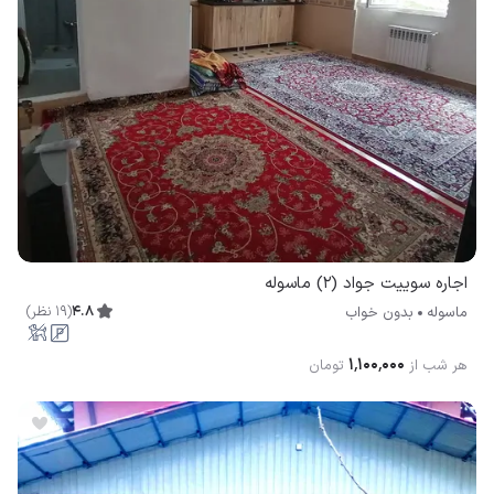
اجاره سوییت جواد (2) ماسوله
4.8
(
19
نظر
)
ماسوله
بدون خواب
۱٬۱۰۰٬۰۰۰
هر شب از
تومان