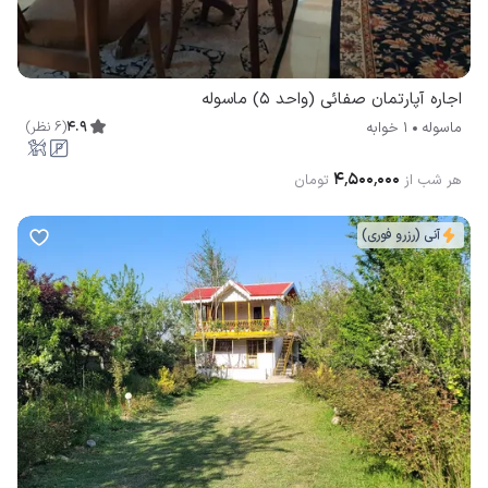
اجاره آپارتمان صفائی (واحد ۵) ماسوله
4.9
(
6
نظر
)
ماسوله
1 خوابه
۴٬۵۰۰٬۰۰۰
هر شب از
تومان
آنی (رزرو فوری)