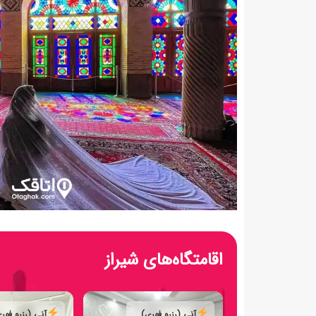
اقامتگاه‌های شیراز
♡
آنی (رزرو فوری)
آنی (رزرو فور