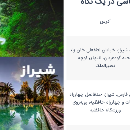
اسی در یک نگاه
آدرس
شیراز، خیابان لطفعلی خان زند
ـله گودعربان، انتهای کوچه
نصیرالملک
 فارس، شیراز، حدفاصل چهارراه
ات و چهارراه حافظیه، رو‌به‌روی
ورزشگاه حافظیه