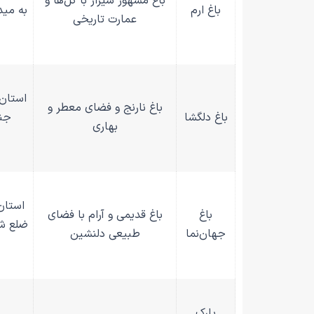
باغ مشهور شیراز با گل‌ها و
باغ ارم
به مید
عمارت تاریخی
استان 
باغ نارنج و فضای معطر و
باغ دلگشا
جنو
بهاری
استان
باغ
باغ قدیمی و آرام با فضای
ضلع شر
جهان‌نما
طبیعی دلنشین
پارک