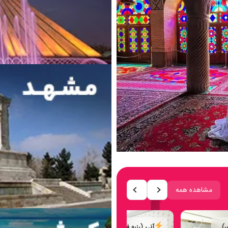
مشاهده همه
♡
♡
ی)
آنی (رزرو فوری)
آنی (رزرو فوری)